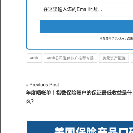
本站使用了Cookie，
401k
401k公司退休账户推荐专题
美元资产配置
Previous Post
文
年度晒帐单｜指数保险账户的保证最低收益是什
章
么？
导
航