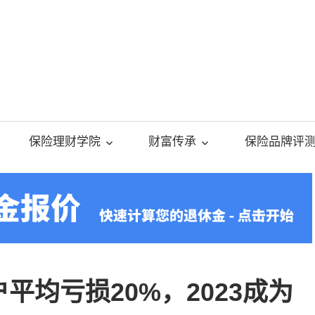
美
国
保险理财学院
财富传承
保险品牌评
人
寿
保
平均亏损20%，2023成为