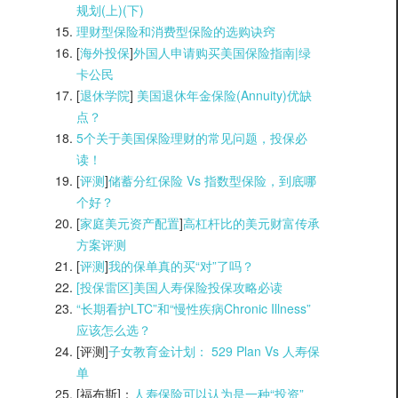
规划(上)(
下)
理财型保险和消费型保险的选购诀窍
[
海外投保
]
外国人申请购买美国保险指南|
绿
卡公民
[
退休学院
]
美国退休年金保险(Annuity)优缺
点？
5个关于美国保险理财的常见问题，投保必
读！
[
评测
]
储蓄分红保险 Vs 指数型保险，到底哪
个好？
[
家庭美元资产配置
]
高杠杆比的美元财富传承
方案评测
[
评测
]
我的保单真的买“对”了吗？
[投保雷区]美国人寿保险投保攻略必读
“长期看护LTC”和“慢性疾病Chronic Illness”
应该怎么选？
[评测]
子女教育金计划： 529 Plan Vs 人寿保
单
[福布斯]：
人寿保险可以认为是一种“投资”