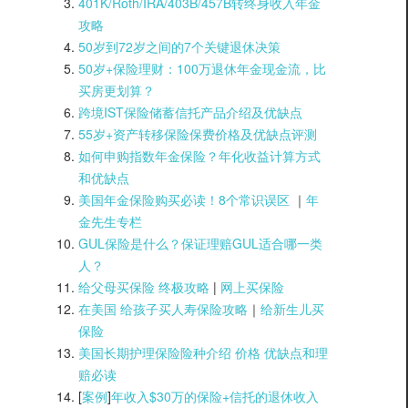
401K/Roth/IRA/403B/457B转终身收入年金
攻略
50岁到72岁之间的7个关键退休决策
50岁+保险理财：100万退休年金现金流，比
买房更划算？
跨境IST保险储蓄信托产品介绍及优缺点
55岁+资产转移保险保费价格及优缺点评测
如何申购指数年金保险？年化收益计算方式
和优缺点
美国年金保险购买必读！8个常识误区
｜
年
金先生专栏
GUL保险是什么？保证理赔GUL适合哪一类
人？
给父母买保险 终极攻略
|
网上买保险
在美国 给孩子买人寿保险攻略
｜
给新生儿买
保险
美国长期护理保险险种介绍 价格 优缺点和理
赔必读
[
案例
]
年收入$30万的保险+信托的退休收入