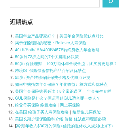
近期热点
美国年金产品哪家好？
｜
美国年金保险优缺点对比
揭示保险理财的秘密：Rollover人寿保险
401K/Roth/IRA/403B/457B转终身收入年金攻略
50岁到72岁之间的7个关键退休决策
50岁+保险理财：100万退休年金现金流，比买房更划算？
跨境IST保险储蓄信托产品介绍及优缺点
55岁+资产转移保险保费价格及优缺点评测
如何申购指数年金保险？年化收益计算方式和优缺点
美国年金保险购买必读！8个常识误区
｜
年金先生专栏
GUL保险是什么？保证理赔GUL适合哪一类人？
给父母买保险 终极攻略
|
网上买保险
在美国 给孩子买人寿保险攻略
｜
给新生儿买保险
美国长期护理保险险种介绍 价格 优缺点和理赔必读
[
案例
]
年收入$30万的保险+信托的退休收入规划(上)(
下)