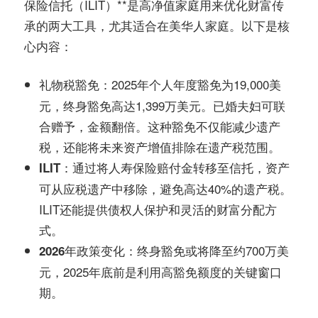
务
保险信托（ILIT）**是高净值家庭用来优化财富传
社
承的两大工具，尤其适合在美华人家庭。以下是核
指
区
心内容：
南
：2025年个人年度豁免为19,000美
礼物税豁免
元，终身豁免高达1,399万美元。已婚夫妇可联
©️
合赠予，金额翻倍。这种豁免不仅能减少遗产
税，还能将未来资产增值排除在遗产税范围。
：通过将人寿保险赔付金转移至信托，资产
ILIT
可从应税遗产中移除，避免高达40%的遗产税。
ILIT还能提供债权人保护和灵活的财富分配方
式。
：终身豁免或将降至约700万美
2026年政策变化
元，2025年底前是利用高豁免额度的关键窗口
期。