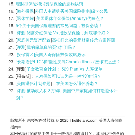
理财型保险和消费型保险的选购诀窍
[
海外投保
]
外国人申请购买美国保险指南|
绿卡公民
[
退休学院
]
美国退休年金保险(Annuity)优缺点？
5个关于美国保险理财的常见问题，投保必读！
[
评测
]
储蓄分红保险 Vs 指数型保险，到底哪个好？
[
家庭美元资产配置
]
高杠杆比的美元财富传承方案评测
[
评测
]
我的保单真的买“对”了吗？
[投保雷区]美国人寿保险投保攻略必读
“长期看护LTC”和“慢性疾病Chronic Illness”应该怎么选？
[评测]
子女教育金计划： 529 Plan Vs 人寿保单
[福布斯]：
人寿保险可以认为是一种“投资”吗？
[
美国退休计划专题
]：
在美国怎么退休养老？
[
评测
]
被动收入$13万/年, 美国中产家庭如何打造退休计
划？
版权所有 未授权严禁转载 © 2025 Thelifetank.com 美国人寿保险
指南©️
本网站提供的信息由仅用于一般信息和教育目的。本网站中包含的