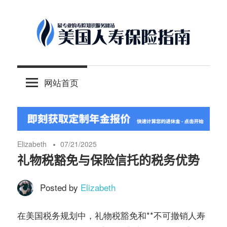
Skip
to
content
-
美
最
网站首页
专
国
业
的
人
美
国
Elizabeth
07/21/2025
保
寿
礼物税豁免与保险信托的税务优势
险
理
Posted by
Elizabeth
保
财
服
在美国税务规划中，
和**不可撤销人寿
礼物税豁免
险