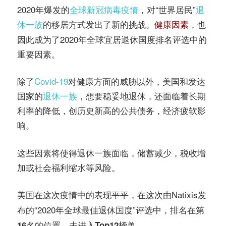
务
2020年爆发的
全球新冠病毒疫情
，对“世界居民”
退
社
休一族
的移居方式发出了新的挑战。
，也
健康因素
指
区
因此成为了2020年全球宜居退休国度排名评选中的
重要因素。
南
除了
Covid-19
对健康方面的威胁以外，美国和发达
©️
国家的
退休一族
，想要稳妥地退休，还面临着长期
利率的降低，创历史新高的公共债务，经济疲软影
响。
这些因素将使得退休一族面临，储蓄减少，税收增
加或社会福利缩水等风险。
在这次疫情中的表现平平，在这次由Natixis发
美国
布的“2020年全球最佳退休国度”评选中，
排名在第
16名的位置，未进入Top12榜单。