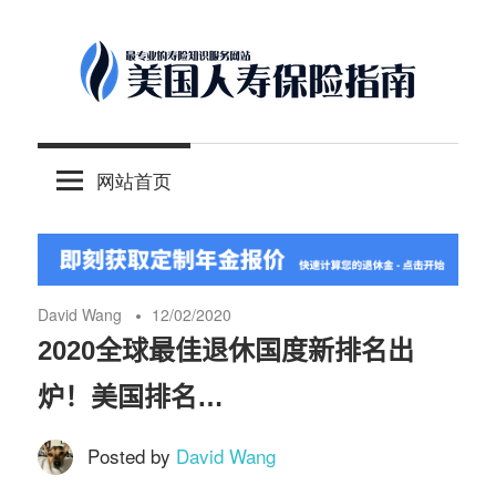
Skip
to
content
-
美
最
网站首页
专
国
业
的
人
美
国
David Wang
12/02/2020
保
寿
2020全球最佳退休国度新排名出
险
炉！美国排名…
理
保
财
Posted by
David Wang
服
险