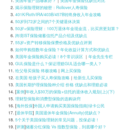
美国年金产品哪家好？
｜
美国年金保险优缺点对比
揭示保险理财的秘密：Rollover人寿保险
401K/Roth/IRA/403B/457B转终身收入年金攻略
50岁到72岁之间的7个关键退休决策
50岁+保险理财：100万退休年金现金流，比买房更划算？
跨境IST保险储蓄信托产品介绍及优缺点
55岁+资产转移保险保费价格及优缺点评测
如何申购指数年金保险？年化收益计算方式和优缺点
美国年金保险购买必读！8个常识误区
｜
年金先生专栏
GUL保险是什么？保证理赔GUL适合哪一类人？
给父母买保险 终极攻略
|
网上买保险
在美国 给孩子买人寿保险攻略
｜
给新生儿买保险
美国长期护理保险险种介绍 价格 优缺点和理赔必读
[
案例
]
年收入$30万的保险+信托的退休收入规划(上)(
下)
理财型保险和消费型保险的选购诀窍
[
海外投保
]
外国人申请购买美国保险指南|
绿卡公民
[
退休学院
]
美国退休年金保险(Annuity)优缺点？
5个关于美国保险理财的常见问题，投保必读！
[
评测
]
储蓄分红保险 Vs 指数型保险，到底哪个好？