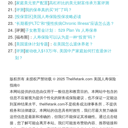
[
家庭美元资产配置
]
高杠杆比的美元财富传承方案评测
[
评测
]
我的保单真的买“对”了吗？
[投保雷区]美国人寿保险投保攻略必读
“长期看护LTC”和“慢性疾病Chronic Illness”应该怎么选？
[评测]
子女教育金计划： 529 Plan Vs 人寿保单
[福布斯]：
人寿保险可以认为是一种“投资”吗？
[
美国退休计划专题
]：
在美国怎么退休养老？
[
评测
]
被动收入$13万/年, 美国中产家庭如何打造退休计
划？
版权所有 未授权严禁转载 © 2025 Thelifetank.com 美国人寿保险
指南©️
本网站提供的信息由仅用于一般信息和教育目的。本网站中包含的
信息不应被视为提供个性化的财务或保险建议，也不保证一定能达
到某种结果水平。thelifetank.com不是税务或法律事务所，不提供
税务和法律建议。本网站的信息具有时效性，我们尽最大努力确保
这些信息是最新和准确的，但我们不能保证其准确性。通过点击链
接，您了解可能会离开本站。我们可能发布赞助内容、推荐链接和