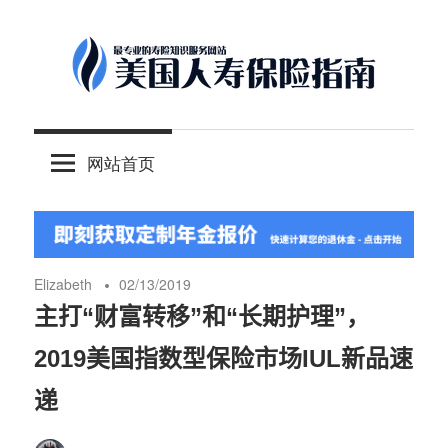
Skip
to
content
-
美
最
网站首页
专
国
业
的
人
美
国
Elizabeth
02/13/2019
保
寿
主打“财富转移”和“长期护理”，
险
2019美国指数型保险市场IUL新品速
理
保
财
递
服
险