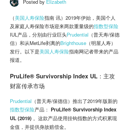
务
Posted by
Elizabeth
社
指
（
美国人寿保险
指南 讯）2019年伊始，美国个人
区
及家庭人寿保险市场迎来两款重量级的
指数型保险
南
IUL产品，分别由行业巨头
Prudential
（普天寿/保德
信）和从MetLife剥离的
Brighthouse
（明屋人寿）
©️
发行。以下是
美国人寿保险
指南网记者带来的产品
报道。
PruLife
® Survivorship Index UL：主攻
财富传承市场
Prudential
（普天寿/保德信）推出了2019年版新的
指数型保险
产品：
PruLife
® Survivorship Index
这款产品使用挂钩指数的方式积累现
UL (2019) 。
金值，并提供身故赔偿金。