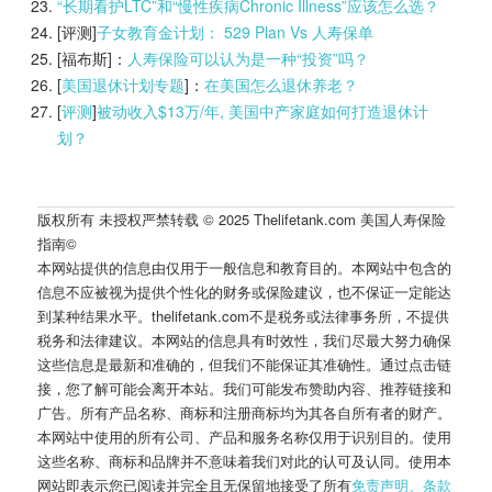
“长期看护LTC”和“慢性疾病Chronic Illness”应该怎么选？
[评测]
子女教育金计划： 529 Plan Vs 人寿保单
[福布斯]：
人寿保险可以认为是一种“投资”吗？
[
美国退休计划专题
]：
在美国怎么退休养老？
[
评测
]
被动收入$13万/年, 美国中产家庭如何打造退休计
划？
版权所有 未授权严禁转载 © 2025 Thelifetank.com 美国人寿保险
指南©️
本网站提供的信息由仅用于一般信息和教育目的。本网站中包含的
信息不应被视为提供个性化的财务或保险建议，也不保证一定能达
到某种结果水平。thelifetank.com不是税务或法律事务所，不提供
税务和法律建议。本网站的信息具有时效性，我们尽最大努力确保
这些信息是最新和准确的，但我们不能保证其准确性。通过点击链
接，您了解可能会离开本站。我们可能发布赞助内容、推荐链接和
广告。所有产品名称、商标和注册商标均为其各自所有者的财产。
本网站中使用的所有公司、产品和服务名称仅用于识别目的。使用
这些名称、商标和品牌并不意味着我们对此的认可及认同。使用本
网站即表示您已阅读并完全且无保留地接受了所有
免责声明、条款