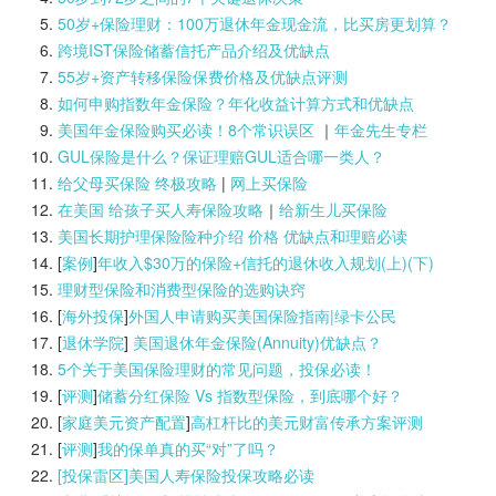
50岁+保险理财：100万退休年金现金流，比买房更划算？
跨境IST保险储蓄信托产品介绍及优缺点
55岁+资产转移保险保费价格及优缺点评测
如何申购指数年金保险？年化收益计算方式和优缺点
美国年金保险购买必读！8个常识误区
｜
年金先生专栏
GUL保险是什么？保证理赔GUL适合哪一类人？
给父母买保险 终极攻略
|
网上买保险
在美国 给孩子买人寿保险攻略
｜
给新生儿买保险
美国长期护理保险险种介绍 价格 优缺点和理赔必读
[
案例
]
年收入$30万的保险+信托的退休收入规划(上)(
下)
理财型保险和消费型保险的选购诀窍
[
海外投保
]
外国人申请购买美国保险指南|
绿卡公民
[
退休学院
]
美国退休年金保险(Annuity)优缺点？
5个关于美国保险理财的常见问题，投保必读！
[
评测
]
储蓄分红保险 Vs 指数型保险，到底哪个好？
[
家庭美元资产配置
]
高杠杆比的美元财富传承方案评测
[
评测
]
我的保单真的买“对”了吗？
[投保雷区]美国人寿保险投保攻略必读