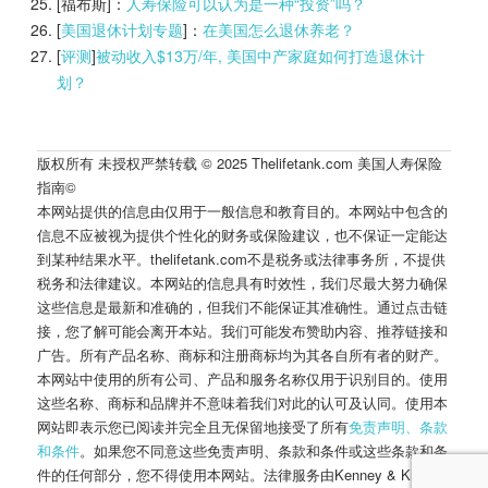
[福布斯]：
人寿保险可以认为是一种“投资”吗？
[
美国退休计划专题
]：
在美国怎么退休养老？
[
评测
]
被动收入$13万/年, 美国中产家庭如何打造退休计
划？
版权所有 未授权严禁转载 © 2025 Thelifetank.com 美国人寿保险
指南©️
本网站提供的信息由仅用于一般信息和教育目的。本网站中包含的
信息不应被视为提供个性化的财务或保险建议，也不保证一定能达
到某种结果水平。thelifetank.com不是税务或法律事务所，不提供
税务和法律建议。本网站的信息具有时效性，我们尽最大努力确保
这些信息是最新和准确的，但我们不能保证其准确性。通过点击链
接，您了解可能会离开本站。我们可能发布赞助内容、推荐链接和
广告。所有产品名称、商标和注册商标均为其各自所有者的财产。
本网站中使用的所有公司、产品和服务名称仅用于识别目的。使用
这些名称、商标和品牌并不意味着我们对此的认可及认同。使用本
网站即表示您已阅读并完全且无保留地接受了所有
免责声明、条款
和条件
。如果您不同意这些免责声明、条款和条件或这些条款和条
件的任何部分，您不得使用本网站。法律服务由Kenney & Kropff