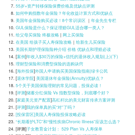
55岁+资产转移保险保费价格及优缺点评测
如何申购指数年金保险？年化收益计算方式和优缺点
美国年金保险购买必读！8个常识误区
｜
年金先生专栏
GUL保险是什么？保证理赔GUL适合哪一类人？
给父母买保险 终极攻略
|
网上买保险
在美国 给孩子买人寿保险攻略
｜
给新生儿买保险
美国长期护理保险险种介绍 价格 优缺点和理赔必读
[
案例
]
年收入$30万的保险+信托的退休收入规划(上)(
下)
理财型保险和消费型保险的选购诀窍
[
海外投保
]
外国人申请购买美国保险指南|
绿卡公民
[
退休学院
]
美国退休年金保险(Annuity)优缺点？
5个关于美国保险理财的常见问题，投保必读！
[
评测
]
储蓄分红保险 Vs 指数型保险，到底哪个好？
[
家庭美元资产配置
]
高杠杆比的美元财富传承方案评测
[
评测
]
我的保单真的买“对”了吗？
[投保雷区]美国人寿保险投保攻略必读
“长期看护LTC”和“慢性疾病Chronic Illness”应该怎么选？
[评测]
子女教育金计划： 529 Plan Vs 人寿保单