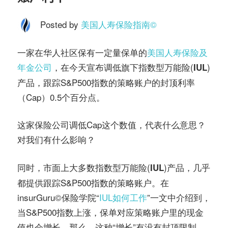
务
社
Posted by
美国人寿保险指南©️
指
区
一家在华人社区保有一定量保单的
美国人寿保险及
南
年金公司
，在今天宣布调低旗下
(
)
指数型万能险
IUL
产品，跟踪S&P500指数的策略账户的封顶利率
©️
（Cap）0.5个百分点。
这家保险公司调低Cap这个数值，代表什么意思？
对我们有什么影响？
同时，市面上大多数
(
)产品，几乎
指数型万能险
IUL
都提供跟踪S&P500指数的策略账户。在
insurGuru©️保险学院“
IUL如何工作
”一文中介绍到，
当S&P500指数上涨，保单对应策略账户里的现金
值也会增长。那么，这种“增长”有没有封顶限制