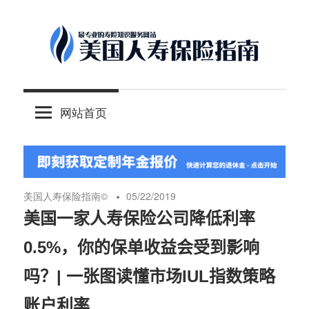
Skip
to
content
-
美
最
网站首页
专
国
业
的
人
美
国
美国人寿保险指南©️
05/22/2019
保
寿
美国一家人寿保险公司降低利率
险
0.5%，你的保单收益会受到影响
理
保
财
吗？| 一张图读懂市场IUL指数策略
服
险
账户利率