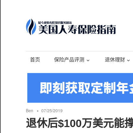
Skip
to
content
-
最
专
首页
保险产品评测
退休理财
业
的
美
国
保
险
Ben
07/25/2019
理
退休后$100万美元
财