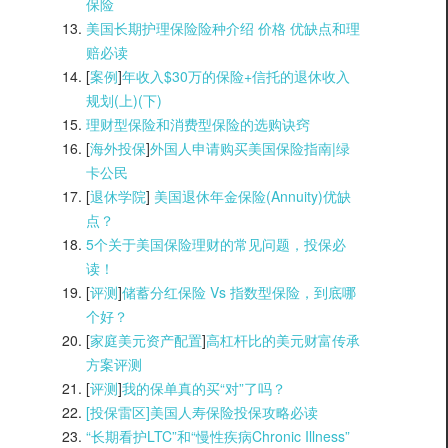
保险
美国长期护理保险险种介绍 价格 优缺点和理
赔必读
[
案例
]
年收入$30万的保险+信托的退休收入
规划(上)(
下)
理财型保险和消费型保险的选购诀窍
[
海外投保
]
外国人申请购买美国保险指南|
绿
卡公民
[
退休学院
]
美国退休年金保险(Annuity)优缺
点？
5个关于美国保险理财的常见问题，投保必
读！
[
评测
]
储蓄分红保险 Vs 指数型保险，到底哪
个好？
[
家庭美元资产配置
]
高杠杆比的美元财富传承
方案评测
[
评测
]
我的保单真的买“对”了吗？
[投保雷区]美国人寿保险投保攻略必读
“长期看护LTC”和“慢性疾病Chronic Illness”