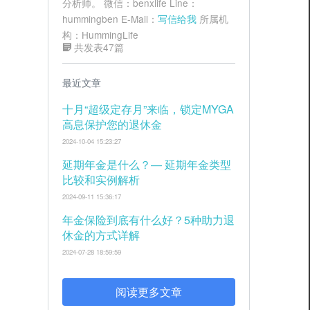
分析师。 微信：benxlife Line：
hummingben E-Mail：
写信给我
所属机
构：HummingLife
共发表47篇
最近文章
十月“超级定存月”来临，锁定MYGA
高息保护您的退休金
2024-10-04 15:23:27
延期年金是什么？— 延期年金类型
比较和实例解析
2024-09-11 15:36:17
年金保险到底有什么好？5种助力退
休金的方式详解
2024-07-28 18:59:59
阅读更多文章