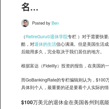
服
名…
务
社
区
Posted by
Ben
（
RetireGuru©️退休学院
专栏 ）对于需要快要
酷，对
退休的生活
信心满满。但是美国生活成
后能用多久，完全取决于我们居住的地方。
©️
根据富达（Fidelity）投资的报告，在美国的
而GoBankingRate的专栏编辑则认为，$1
具体到个人，最重要的还是要看个人实际的情
$100万美元的退休金在美国各州到底