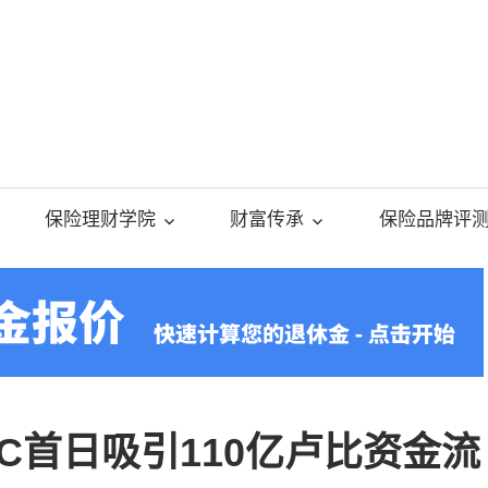
美
国
保险理财学院
财富传承
保险品牌评
人
寿
保
C首日吸引110亿卢比资金流