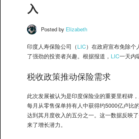
服
入
务
社
区
Posted by
Elizabeth
印度人寿保险公司（
LIC
）在政府宣布免除个
了强劲的投资者兴趣。根据报道，
LIC
一天内
税收政策推动保险需求
©️
此次发展被认为是印度保险业的重要里程碑，
每月从零售保单持有人中获得约5000亿卢
达到其月度收入的五分之一。这一数据反映了
来了增长潜力。