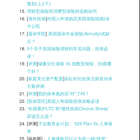
规划(上)(
下)
理财型保险和消费型保险的选购诀窍
[
海外投保
]
外国人申请购买美国保险指南|
绿
卡公民
[
退休学院
]
美国退休年金保险(Annuity)优缺
点？
5个关于美国保险理财的常见问题，投保必
读！
[
评测
]
储蓄分红保险 Vs 指数型保险，到底哪
个好？
[
家庭美元资产配置
]
高杠杆比的美元财富传承
方案评测
[
评测
]
我的保单真的买“对”了吗？
[投保雷区]美国人寿保险投保攻略必读
“长期看护LTC”和“慢性疾病Chronic Illness”
应该怎么选？
[评测]
子女教育金计划： 529 Plan Vs 人寿保
单
[福布斯]：
人寿保险可以认为是一种“投资”