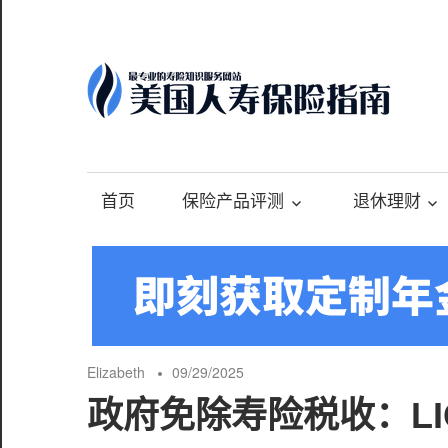
Skip
to
content
-
最
专
首页
保险产品评测
退休理财
业
的
美
国
保
险
Elizabeth
09/29/2025
理
政府免除寿险税收：LI
财