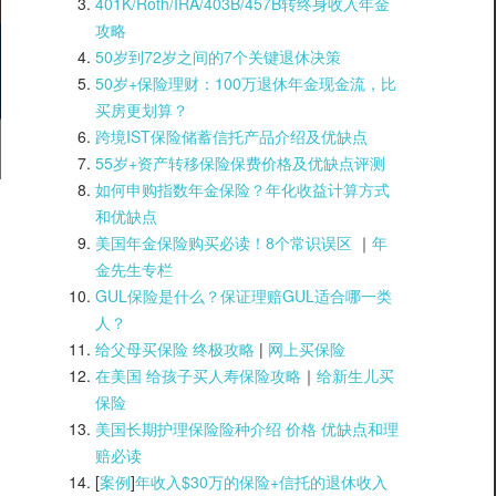
401K/Roth/IRA/403B/457B转终身收入年金
攻略
50岁到72岁之间的7个关键退休决策
50岁+保险理财：100万退休年金现金流，比
买房更划算？
跨境IST保险储蓄信托产品介绍及优缺点
55岁+资产转移保险保费价格及优缺点评测
如何申购指数年金保险？年化收益计算方式
和优缺点
美国年金保险购买必读！8个常识误区
｜
年
金先生专栏
GUL保险是什么？保证理赔GUL适合哪一类
人？
给父母买保险 终极攻略
|
网上买保险
在美国 给孩子买人寿保险攻略
｜
给新生儿买
保险
美国长期护理保险险种介绍 价格 优缺点和理
赔必读
[
案例
]
年收入$30万的保险+信托的退休收入