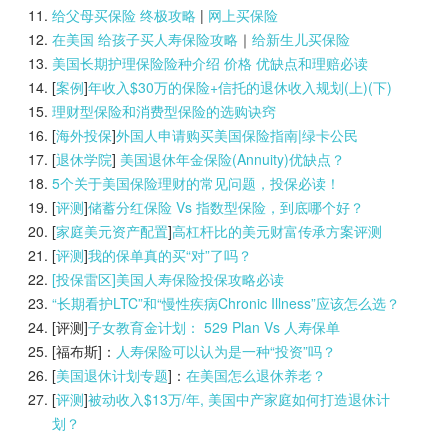
给父母买保险 终极攻略
|
网上买保险
在美国 给孩子买人寿保险攻略
｜
给新生儿买保险
美国长期护理保险险种介绍 价格 优缺点和理赔必读
[
案例
]
年收入$30万的保险+信托的退休收入规划(上)(
下)
理财型保险和消费型保险的选购诀窍
[
海外投保
]
外国人申请购买美国保险指南|
绿卡公民
[
退休学院
]
美国退休年金保险(Annuity)优缺点？
5个关于美国保险理财的常见问题，投保必读！
[
评测
]
储蓄分红保险 Vs 指数型保险，到底哪个好？
[
家庭美元资产配置
]
高杠杆比的美元财富传承方案评测
[
评测
]
我的保单真的买“对”了吗？
[投保雷区]美国人寿保险投保攻略必读
“长期看护LTC”和“慢性疾病Chronic Illness”应该怎么选？
[评测]
子女教育金计划： 529 Plan Vs 人寿保单
[福布斯]：
人寿保险可以认为是一种“投资”吗？
[
美国退休计划专题
]：
在美国怎么退休养老？
[
评测
]
被动收入$13万/年, 美国中产家庭如何打造退休计
划？