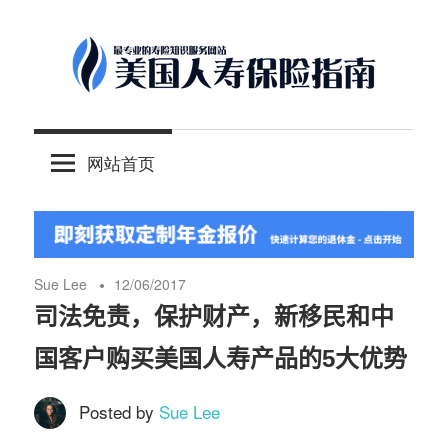
Skip
to
content
-
美
最
网站首页
专
国
业
的
人
美
国
Sue Lee
12/06/2017
保
寿
司法免责，保护财产，新移民和中
险
国客户购买美国人寿产品的5大优势
理
保
财
Posted by
Sue Lee
服
险