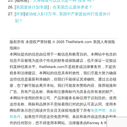
[福布斯]：
人寿保险可以认为是一种“投资”吗？
[
美国退休计划专题
]：
在美国怎么退休养老？
[
评测
]
被动收入$13万/年, 美国中产家庭如何打造退休计
划？
版权所有 未授权严禁转载 © 2025 Thelifetank.com 美国人寿保险
指南©️
本网站提供的信息由仅用于一般信息和教育目的。本网站中包含的
信息不应被视为提供个性化的财务或保险建议，也不保证一定能达
到某种结果水平。thelifetank.com不是税务或法律事务所，不提供
税务和法律建议。本网站的信息具有时效性，我们尽最大努力确保
这些信息是最新和准确的，但我们不能保证其准确性。通过点击链
接，您了解可能会离开本站。我们可能发布赞助内容、推荐链接和
广告。所有产品名称、商标和注册商标均为其各自所有者的财产。
本网站中使用的所有公司、产品和服务名称仅用于识别目的。使用
这些名称、商标和品牌并不意味着我们对此的认可及认同。使用本
网站即表示您已阅读并完全且无保留地接受了所有
免责声明、条款
和条件
。如果您不同意这些免责声明、条款和条件或这些条款和条
件的任何部分，您不得使用本网站。法律服务由Kenney & Kropff