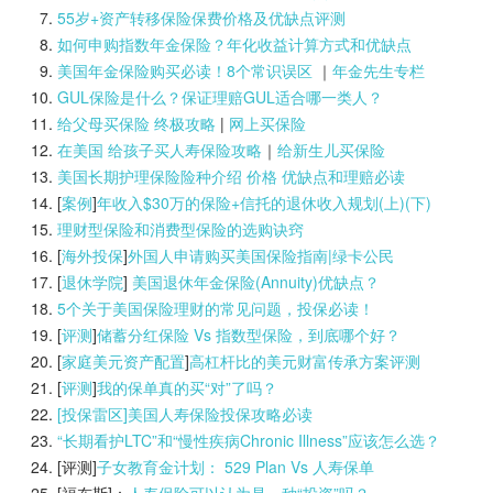
55岁+资产转移保险保费价格及优缺点评测
如何申购指数年金保险？年化收益计算方式和优缺点
美国年金保险购买必读！8个常识误区
｜
年金先生专栏
GUL保险是什么？保证理赔GUL适合哪一类人？
给父母买保险 终极攻略
|
网上买保险
在美国 给孩子买人寿保险攻略
｜
给新生儿买保险
美国长期护理保险险种介绍 价格 优缺点和理赔必读
[
案例
]
年收入$30万的保险+信托的退休收入规划(上)(
下)
理财型保险和消费型保险的选购诀窍
[
海外投保
]
外国人申请购买美国保险指南|
绿卡公民
[
退休学院
]
美国退休年金保险(Annuity)优缺点？
5个关于美国保险理财的常见问题，投保必读！
[
评测
]
储蓄分红保险 Vs 指数型保险，到底哪个好？
[
家庭美元资产配置
]
高杠杆比的美元财富传承方案评测
[
评测
]
我的保单真的买“对”了吗？
[投保雷区]美国人寿保险投保攻略必读
“长期看护LTC”和“慢性疾病Chronic Illness”应该怎么选？
[评测]
子女教育金计划： 529 Plan Vs 人寿保单