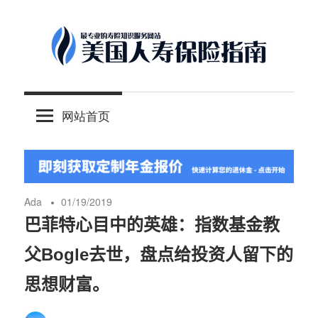
Skip
to
content
-
美
最
网站首页
专
国
业
的
人
美
国
Ada
01/19/2019
保
寿
巴菲特心目中的英雄：指数基金教
险
父Bogle去世，盘点给投资人留下的
理
保
财
思想财富。
服
险