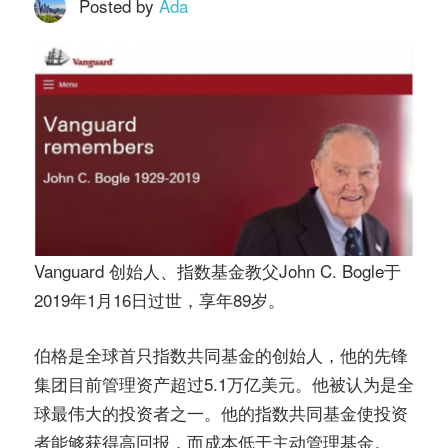
务
Posted by
Ada
社
指
区
南
©️
Vanguard 创始人、指数基金教父John C. Bogle于
2019年1月16日过世，享年89岁。
伯格是全球首只指数共同基金的创始人，他的先锋
集团目前管理资产超过5.1万亿美元。他被认为是全
球最伟大的投资者之一。他的指数共同基金使投资
者能够获得高回报，而成本低于主动管理基金。