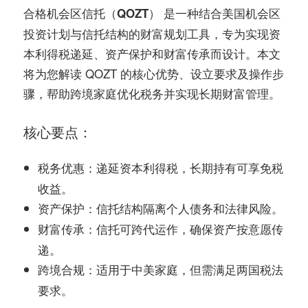
务
是一种结合美国机会区
合格机会区信托（QOZT）
社
投资计划与信托结构的财富规划工具，专为实现资
指
区
本利得税递延、资产保护和财富传承而设计。本文
将为您解读 QOZT 的核心优势、设立要求及操作步
南
骤，帮助跨境家庭优化税务并实现长期财富管理。
©️
核心要点：
：递延资本利得税，长期持有可享免税
税务优惠
收益。
：信托结构隔离个人债务和法律风险。
资产保护
：信托可跨代运作，确保资产按意愿传
财富传承
递。
：适用于中美家庭，但需满足两国税法
跨境合规
要求。