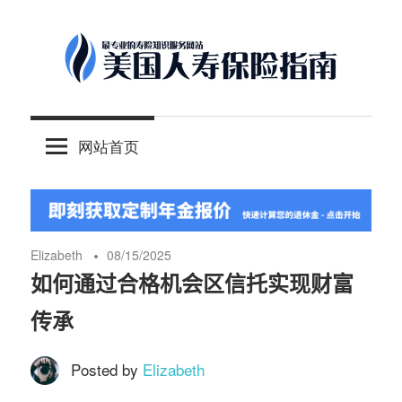
Skip
to
content
-
美
最
网站首页
专
国
业
的
人
美
国
Elizabeth
08/15/2025
保
寿
如何通过合格机会区信托实现财富
险
传承
理
保
财
Posted by
Elizabeth
服
险