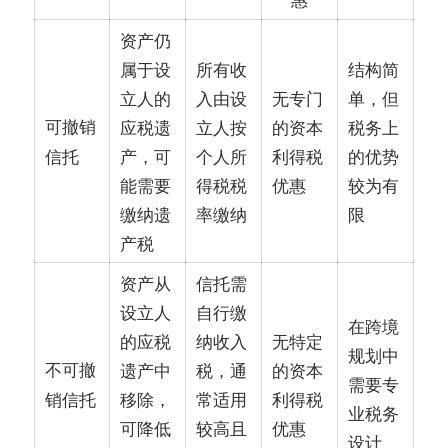
资产仍
属于设
所有收
结构简
立人的
入由设
无专门
单，但
可撤销
应税遗
立人按
的资本
税务上
产，可
个人所
利得税
的优势
信托
能需要
得税税
优惠
较为有
缴纳遗
率缴纳
限
产税
资产从
信托需
设立人
自行缴
在跨境
的应税
纳收入
无特定
规划中
不可撤
遗产中
税，通
的资本
需要专
移除，
常适用
利得税
销信托
业税务
可降低
较高且
优惠
设计