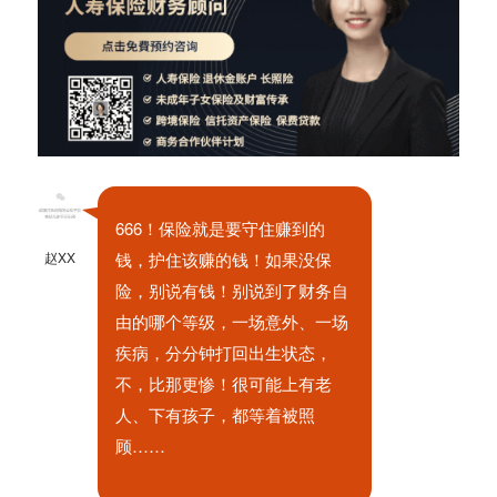
666！保险就是要守住赚到的
赵XX
钱，护住该赚的钱！如果没保
险，别说有钱！别说到了财务自
由的哪个等级，一场意外、一场
疾病，分分钟打回出生状态，
不，比那更惨！很可能上有老
人、下有孩子，都等着被照
顾……