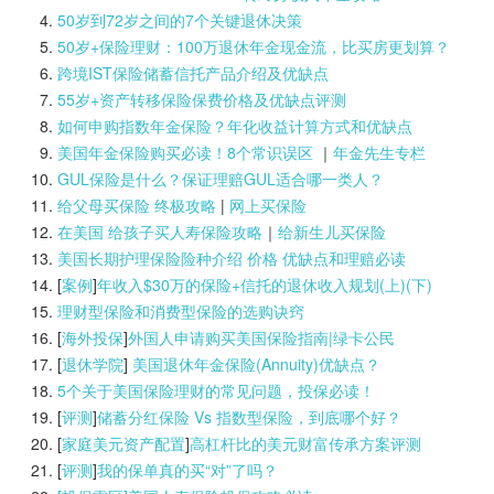
50岁到72岁之间的7个关键退休决策
50岁+保险理财：100万退休年金现金流，比买房更划算？
跨境IST保险储蓄信托产品介绍及优缺点
55岁+资产转移保险保费价格及优缺点评测
如何申购指数年金保险？年化收益计算方式和优缺点
美国年金保险购买必读！8个常识误区
｜
年金先生专栏
GUL保险是什么？保证理赔GUL适合哪一类人？
给父母买保险 终极攻略
|
网上买保险
在美国 给孩子买人寿保险攻略
｜
给新生儿买保险
美国长期护理保险险种介绍 价格 优缺点和理赔必读
[
案例
]
年收入$30万的保险+信托的退休收入规划(上)(
下)
理财型保险和消费型保险的选购诀窍
[
海外投保
]
外国人申请购买美国保险指南|
绿卡公民
[
退休学院
]
美国退休年金保险(Annuity)优缺点？
5个关于美国保险理财的常见问题，投保必读！
[
评测
]
储蓄分红保险 Vs 指数型保险，到底哪个好？
[
家庭美元资产配置
]
高杠杆比的美元财富传承方案评测
[
评测
]
我的保单真的买“对”了吗？