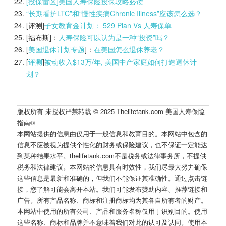
[投保雷区]美国人寿保险投保攻略必读
“长期看护LTC”和“慢性疾病Chronic Illness”应该怎么选？
[评测]
子女教育金计划： 529 Plan Vs 人寿保单
[福布斯]：
人寿保险可以认为是一种“投资”吗？
[
美国退休计划专题
]：
在美国怎么退休养老？
[
评测
]
被动收入$13万/年, 美国中产家庭如何打造退休计
划？
版权所有 未授权严禁转载 © 2025 Thelifetank.com 美国人寿保险
指南©️
本网站提供的信息由仅用于一般信息和教育目的。本网站中包含的
信息不应被视为提供个性化的财务或保险建议，也不保证一定能达
到某种结果水平。thelifetank.com不是税务或法律事务所，不提供
税务和法律建议。本网站的信息具有时效性，我们尽最大努力确保
这些信息是最新和准确的，但我们不能保证其准确性。通过点击链
接，您了解可能会离开本站。我们可能发布赞助内容、推荐链接和
广告。所有产品名称、商标和注册商标均为其各自所有者的财产。
本网站中使用的所有公司、产品和服务名称仅用于识别目的。使用
这些名称、商标和品牌并不意味着我们对此的认可及认同。使用本