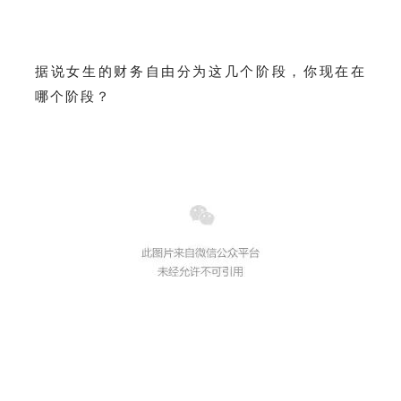
务
社
指
区
据说女生的财务自由分为这几个阶段，
你现在在
哪个阶段？
南
©️