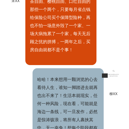
宋XX
茶自由、樱桃自由、口红自由的
那些一个两个，只要每月省点钱
给保险公司买个保障型险种，再
也不怕一场意外毁了一个家、一
场大病拖累了一个家，每天无后
顾之忧的拼搏，一两年之后，买
房自由就都不是个事！
哈哈！本来想用一颗浏览的心去
看待人生，谁知一脚踏进去就再
柳XX
也出不来了！生活本就现实，任
何一种风险，现在看，可能就是
海边一条线，可一旦发作，必然
是惊涛骇浪，将所有人裹挟其
中，无一幸免！想每个阶段都有