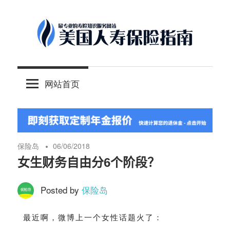
Skip
to
content
-
美
最
网站首页
专
国
业
的
人
美
国
保险岛
06/06/2018
保
寿
女生财务自由分6个阶段？
险
理
Posted by
保险岛
保
财
服
最近啊，微博上一个女性话题火了：
险