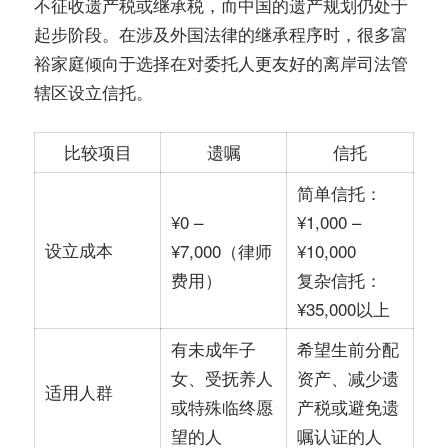
不征收遗产税或继承税，而中国的遗产规划仍处于
起步阶段。在涉及外国法律的继承程序时，很多富
裕家庭倾向于选择在对委托人更友好的离岸司法管
辖区设立信托。
比较项目
遗嘱
信托
简单信托：
¥0 –
¥1,000 –
设立成本
¥7,000（律师
¥10,000
费用）
复杂信托：
¥35,000以上
有未成年子
希望生前分配
女、受抚养人
资产、减少遗
适用人群
或特殊临终愿
产税或避免遗
望的人
嘱认证的人