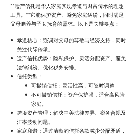
务
**遗产信托是华人家庭实现孝道与财富传承的理想
社
工具。**它能保护资产、避免家庭纠纷，同时满足
指
区
父母赡养与子女抚育的需求。以下是关键要点：
南
：强调对父母的尊敬与经济支持，同时
孝道核心
关注代际传承。
©️
：隐私保护、灵活分配资产、避免
遗产信托优势
法律纠纷、优化税务安排。
：
信托类型
：灵活性高，可随时调整。
可撤销信托
：资产保护强，适合高风险
不可撤销信托
家庭。
：解决中美法律差异、税务合规及
跨境资产管理
汇率波动问题。
：通过清晰的信托条款减少分配矛盾，
家庭和谐