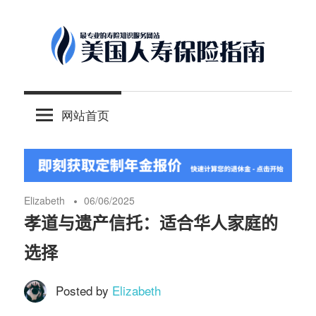
Skip
to
content
-
美
最
网站首页
专
国
业
的
人
美
国
Elizabeth
06/06/2025
保
寿
孝道与遗产信托：适合华人家庭的
险
选择
理
保
财
Posted by
Elizabeth
服
险