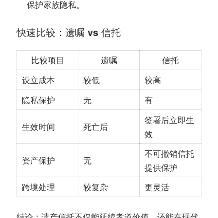
保护家族隐私。
快速比较：遗嘱 vs 信托
比较项目
遗嘱
信托
较低
较高
设立成本
无
有
隐私保护
签署后立即生
死亡后
生效时间
效
不可撤销信托
无
资产保护
提供保护
较复杂
更灵活
跨境处理
：遗产信托不仅能延续孝道价值，还能在现代
结论