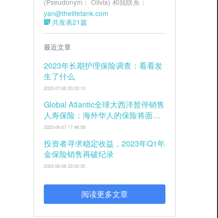
(Pseudonym： Olivia) 和我联系：
yan@thelifetank.com
共发表21篇
最近文章
2023年长期护理保险调查：看看发
生了什么
2023-07-08 20:33:13
Global Atlantic全球大西洋暂停销售
人寿保险：海外华人的保险将面临
怎样的影响？
2023-06-07 17:48:58
投资者寻求稳定收益，2023年Q1年
金保险销售再破纪录
2023-06-06 23:00:30
阅读更多文章