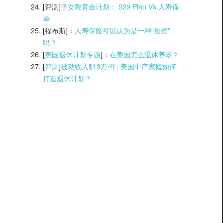
[评测]
子女教育金计划： 529 Plan Vs 人寿保
单
[福布斯]：
人寿保险可以认为是一种“投资”
吗？
[
美国退休计划专题
]：
在美国怎么退休养老？
[
评测
]
被动收入$13万/年, 美国中产家庭如何
打造退休计划？