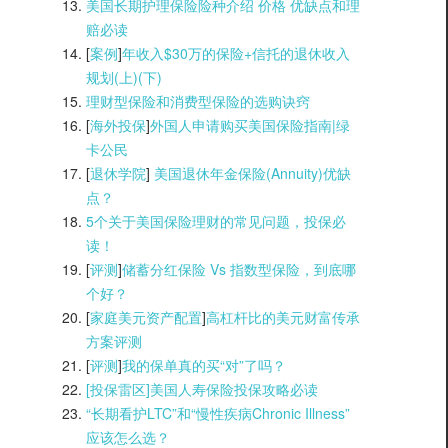
美国长期护理保险险种介绍 价格 优缺点和理
赔必读
[
案例
]
年收入$30万的保险+信托的退休收入
规划(上)(
下)
理财型保险和消费型保险的选购诀窍
[
海外投保
]
外国人申请购买美国保险指南|
绿
卡公民
[
退休学院
]
美国退休年金保险(Annuity)优缺
点？
5个关于美国保险理财的常见问题，投保必
读！
[
评测
]
储蓄分红保险 Vs 指数型保险，到底哪
个好？
[
家庭美元资产配置
]
高杠杆比的美元财富传承
方案评测
[
评测
]
我的保单真的买“对”了吗？
[投保雷区]美国人寿保险投保攻略必读
“长期看护LTC”和“慢性疾病Chronic Illness”
应该怎么选？