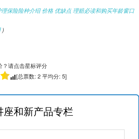
e 长期护理保险险种介绍 价格 优缺点 理赔必读和购买年龄窗口
用
)
价？请点击星标评分
[总票数:
2
平均分:
5
]
讲座和新产品专栏