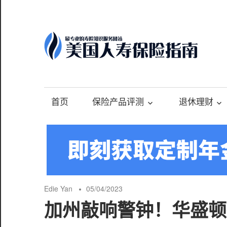
Skip
to
content
-
最
专
首页
保险产品评测
退休理财
业
的
美
国
保
险
Edie Yan
05/04/2023
理
加州敲响警钟！华盛顿
财