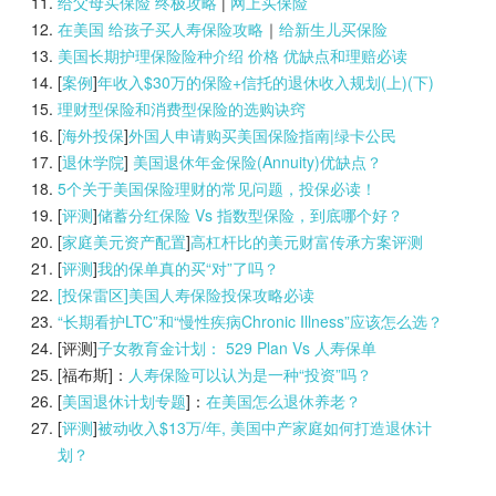
给父母买保险 终极攻略
|
网上买保险
在美国 给孩子买人寿保险攻略
｜
给新生儿买保险
美国长期护理保险险种介绍 价格 优缺点和理赔必读
[
案例
]
年收入$30万的保险+信托的退休收入规划(上)(
下)
理财型保险和消费型保险的选购诀窍
[
海外投保
]
外国人申请购买美国保险指南|
绿卡公民
[
退休学院
]
美国退休年金保险(Annuity)优缺点？
5个关于美国保险理财的常见问题，投保必读！
[
评测
]
储蓄分红保险 Vs 指数型保险，到底哪个好？
[
家庭美元资产配置
]
高杠杆比的美元财富传承方案评测
[
评测
]
我的保单真的买“对”了吗？
[投保雷区]美国人寿保险投保攻略必读
“长期看护LTC”和“慢性疾病Chronic Illness”应该怎么选？
[评测]
子女教育金计划： 529 Plan Vs 人寿保单
[福布斯]：
人寿保险可以认为是一种“投资”吗？
[
美国退休计划专题
]：
在美国怎么退休养老？
[
评测
]
被动收入$13万/年, 美国中产家庭如何打造退休计
划？