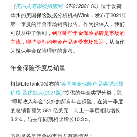
务
位于爱荷
（
美国人寿保险指南网
07/212021 讯）
社
华州的美国保险数据分析机构Wink，发布了2021年
指
区
第一季度的年金市场销售报告。作为投保人，我们
可以从中了解到，
到底哪些年金保险品牌是市场的
南
主流，哪些类型的年金产品更受市场欢迎，
从而作
为投保年金保险理财的参考。
©️
年金保险季度总销量
根据LifeTank©️发布的“
美国年金保险产品类型比较
价格 及优缺点(2021版)
”提供的年金类型分类，除
“即期收入年金“以外的所有年金保险，在第一季度
的总销售额为 581 亿美元，与上一季度相比增长
3.2%，与去年同期相比增长10.3%。
下图是各类年金的市场占有率情况：