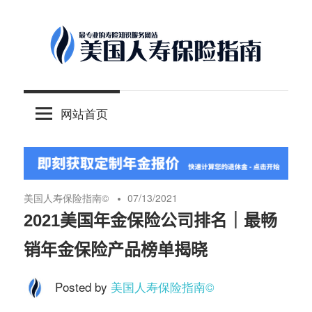
Skip
to
content
-
美
最
网站首页
专
国
业
的
人
美
国
美国人寿保险指南©️
07/13/2021
保
寿
2021美国年金保险公司排名｜最畅
险
销年金保险产品榜单揭晓
理
保
财
Posted by
美国人寿保险指南©️
服
险