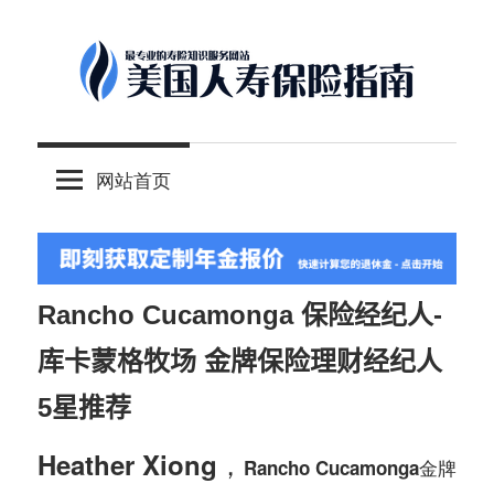
Skip
to
content
-
美
最
网站首页
专
国
业
的
人
美
国
Rancho Cucamonga 保险经纪人-
保
寿
库卡蒙格牧场 金牌保险理财经纪人
险
理
5星推荐
保
财
Heather Xiong，
服
Rancho Cucamonga金牌
险