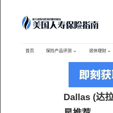
Skip
to
content
-
最
专
首页
保险产品评测
退休理财
业
的
美
国
保
险
Dallas 
理
财
星推荐