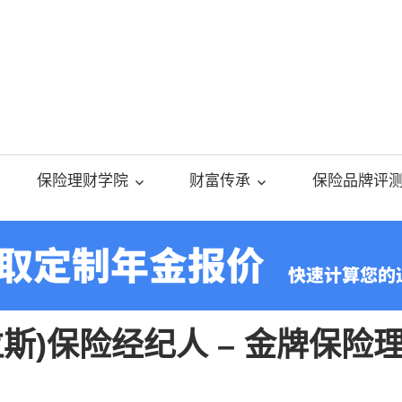
美
国
保险理财学院
财富传承
保险品牌评
人
寿
(达拉斯)保险经纪人 – 金牌保险
保