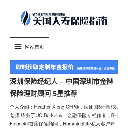
Skip
to
content
-
美
最
网站首页
专
国
业
的
人
美
国
深圳保险经纪人 – 中国深圳市金牌
保
寿
保险理财顾问 5星推荐
险
理
保
Heather Xiong CFP®️，认证国际理财规
个人介绍：
财
划师 毕业于UC Berkeley，金融保险专栏作者，BH
服
Financial首席保险顾问，HummingLife私人客户财
险