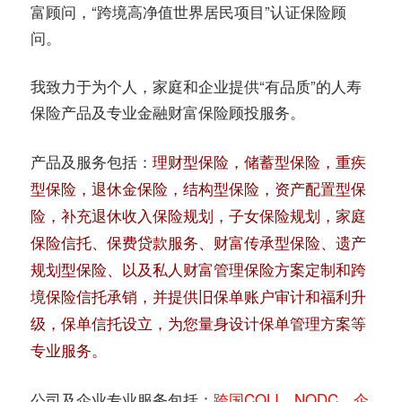
务
富顾问，“跨境高净值世界居民项目”认证保险顾
社
问。
指
区
我致力于为个人，家庭和企业提供“有品质”的人寿
南
保险产品及专业金融财富保险顾投服务。
©️
产品及服务包括：
理财型保险，储蓄型保险，重疾
型保险，退休金保险，结构型保险，资产配置型保
险，补充退休收入保险规划，子女保险规划，家庭
保险信托、保费贷款服务、财富传承型保险、遗产
规划型保险、以及私人财富管理保险方案定制和跨
境保险信托承销，并提供旧保单账户审计和福利升
级，保单信托设立，为您量身设计保单管理方案等
专业服务。
跨国COLI，NQDC，企
公司及企业专业服务包括：