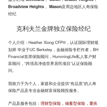
务
Broadview Heights， Mason及
周边地区人寿保险
社
指
经纪
区
南
克利夫兰金牌独立保险经纪
©️
Heather Xiong CFP®️，认证国际理财规
个人介绍：
划师 毕业于UC Berkeley，金融保险专栏作者，BH
Financial首席保险顾问，HummingLife私人客户财
富顾问，“跨境高净值世界居民项目”认证保险顾
问。
我致力于为个人，家庭和企业提供“有品质”的人寿
保险产品及专业金融财富保险顾投服务。
产品及服务包括：
理财型保险，储蓄型保险，重疾