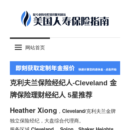
Skip
to
content
-
美
最
网站首页
专
国
业
的
人
美
国
克利夫兰保险经纪人-Cleveland 金
保
寿
牌保险理财经纪人 5星推荐
险
理
保
Heather Xiong
，Cleveland/克利夫兰金牌
财
独立保险经纪，大盘综合代理商。
服
险
服务区域
Cleveland， Solon，Shaker Heights，